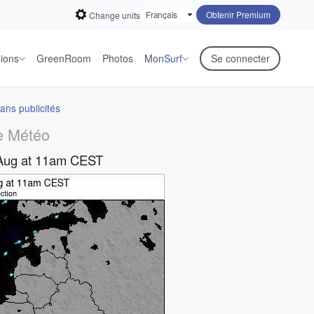
Obtenir Premium
Change units
sions
GreenRoom
Photos
Mon
Surf
Se connecter
ans publicités
e Météo
Aug at 11am CEST