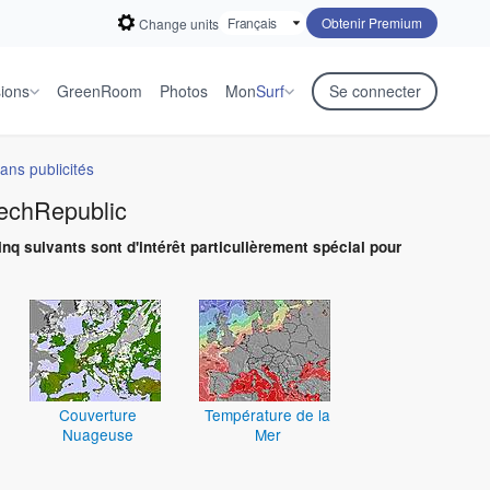
Obtenir Premium
Change units
sions
GreenRoom
Photos
Mon
Surf
Se connecter
ans publicités
zechRepublic
inq suivants sont d'intérêt particulièrement spécial pour
Couverture
Température de la
Nuageuse
Mer