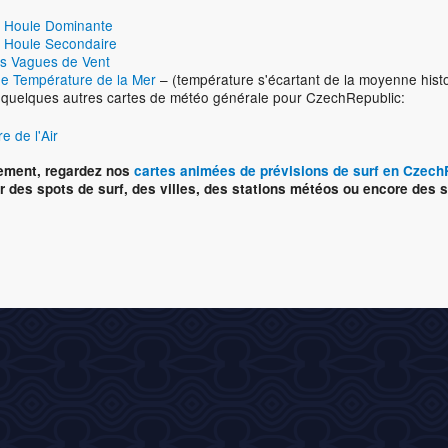
e Houle Dominante
 Houle Secondaire
s Vagues de Vent
e Température de la Mer
– (température s'écartant de la moyenne hist
i quelques autres cartes de météo générale pour CzechRepublic:
e de l'Air
vement, regardez nos
cartes animées de prévisions de surf en Czech
 des spots de surf, des villes, des stations météos ou encore des s