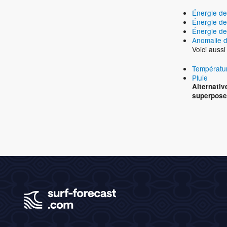
Énergie d
Énergie de
Énergie de
Anomalie d
Voici auss
Températur
Pluie
Alternati
superposer