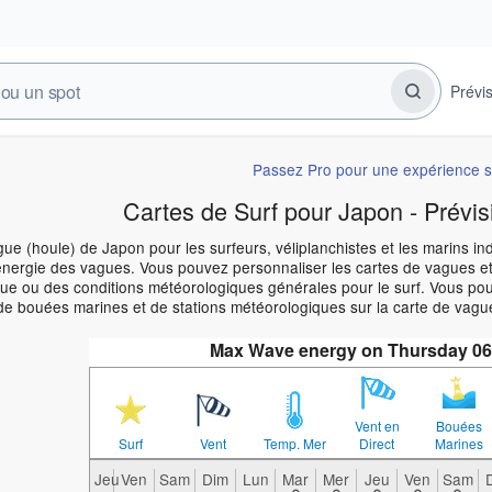
Prévi
Passez Pro pour une expérience s
Cartes de Surf pour Japon - Prévis
ue (houle) de Japon pour les surfeurs, véliplanchistes et les marins in
énergie des vagues. Vous pouvez personnaliser les cartes de vagues et
e ou des conditions météorologiques générales pour le surf. Vous pouve
de bouées marines et de stations météorologiques sur la carte de vagu
Max Wave energy on Thursday 06
Vent en
Bouées
Surf
Vent
Temp. Mer
Direct
Marines
Jeu
Ven
Sam
Dim
Lun
Mar
Mer
Jeu
Ven
Sam