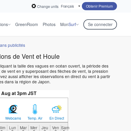
Obtenir Premium
Change units
sions
GreenRoom
Photos
Mon
Surf
Se connecter
ans publicités
ions de Vent et Houle
diquant la taille des vagues en océan ouvert, la période des
 de vent en y superposant des flèches de vent, la pression
z aussi afficher les observations en direct du vent à partir
es dans la région de Japon.
 Aug at 3pm JST
Webcams
Temp. Air
En Direct
Dim
Lun
Mar
Mer
Jeu
Ven
Sam