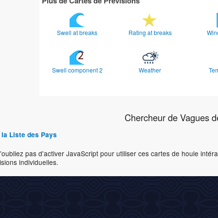
Plus de Cartes de Prévisions
Swell at breaks
Rating at breaks
Win
Swell component 2
Weather
Te
Chercheur de Vagues d
 la Liste des Pays
'oubliez pas d'activer JavaScript pour utiliser ces cartes de houle inté
isions individuelles.