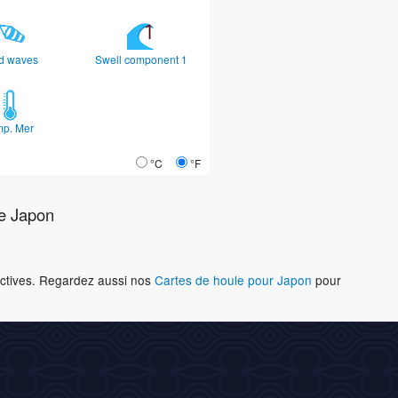
d waves
Swell component 1
mp. Mer
°C
°F
e Japon
ractives. Regardez aussi nos
Cartes de houle pour Japon
pour