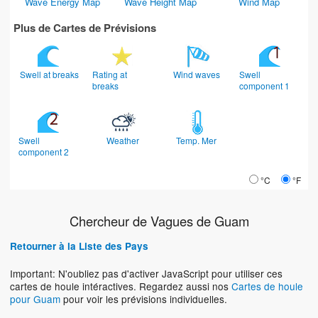
Wave Energy Map
Wave Height Map
Wind Map
Plus de Cartes de Prévisions
Swell at breaks
Rating at
Wind waves
Swell
breaks
component 1
Swell
Weather
Temp. Mer
component 2
°C
°F
Chercheur de Vagues de Guam
Retourner à la Liste des Pays
Important: N'oubliez pas d'activer JavaScript pour utiliser ces
cartes de houle intéractives. Regardez aussi nos
Cartes de houle
pour Guam
pour voir les prévisions individuelles.