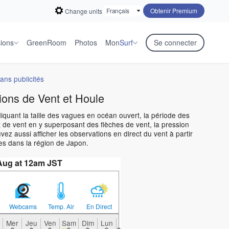
Obtenir Premium
Change units
sions
GreenRoom
Photos
Mon
Surf
Se connecter
ans publicités
ions de Vent et Houle
diquant la taille des vagues en océan ouvert, la période des
 de vent en y superposant des flèches de vent, la pression
z aussi afficher les observations en direct du vent à partir
es dans la région de Japon.
Aug at 12am JST
Webcams
Temp. Air
En Direct
Mer
Jeu
Ven
Sam
Dim
Lun