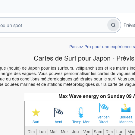
Prévi
Passez Pro pour une expérience s
Cartes de Surf pour Japon - Prévis
ue (houle) de Japon pour les surfeurs, véliplanchistes et les marins in
énergie des vagues. Vous pouvez personnaliser les cartes de vagues et
e ou des conditions météorologiques générales pour le surf. Vous pouve
de bouées marines et de stations météorologiques sur la carte de vagu
Max Wave energy on Sunday 09 
Vent en
Bouées
Surf
Vent
Temp. Mer
Direct
Marines
Dim
Lun
Mar
Mer
Jeu
Ven
Sam
Dim
Lun
Mar