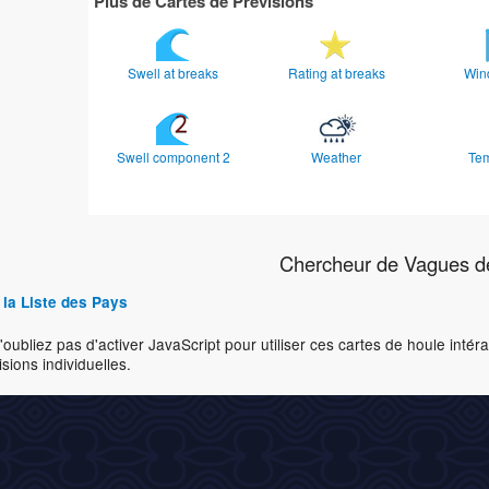
Plus de Cartes de Prévisions
Swell at breaks
Rating at breaks
Win
Swell component 2
Weather
Te
Chercheur de Vagues d
 la Liste des Pays
'oubliez pas d'activer JavaScript pour utiliser ces cartes de houle inté
isions individuelles.