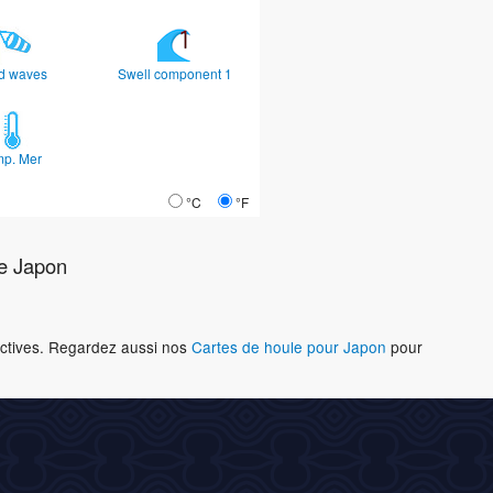
d waves
Swell component 1
mp. Mer
°C
°F
e Japon
ractives. Regardez aussi nos
Cartes de houle pour Japon
pour