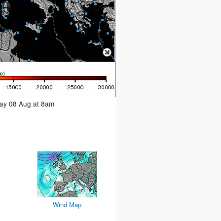
day 08 Aug at 8am
Wind Map