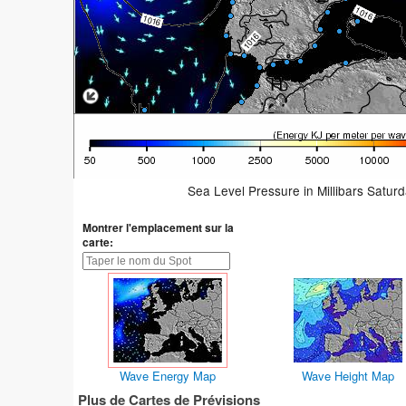
Sea Level Pressure in Millibars Satur
Montrer l'emplacement sur la
carte:
Wave Energy Map
Wave Height Map
Plus de Cartes de Prévisions