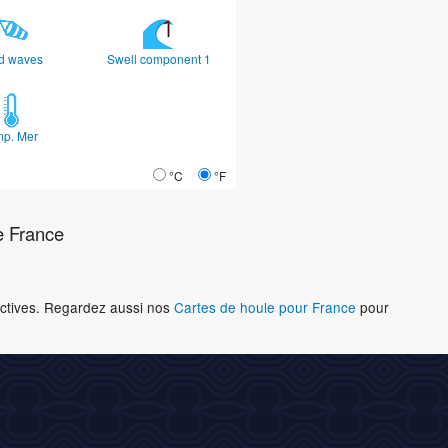
d waves
Swell component 1
mp. Mer
°C
°F
e France
ractives. Regardez aussi nos
Cartes de houle pour France
pour