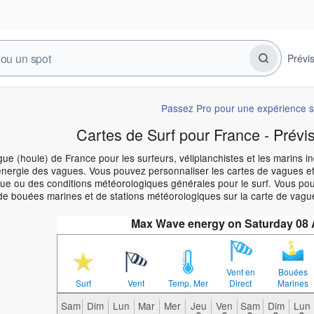
Prévi
Passez Pro pour une expérience s
Cartes de Surf pour France - Prévi
ue (houle) de France pour les surfeurs, véliplanchistes et les marins i
énergie des vagues. Vous pouvez personnaliser les cartes de vagues et
e ou des conditions météorologiques générales pour le surf. Vous pouve
de bouées marines et de stations météorologiques sur la carte de vagu
Max Wave energy on Saturday 08
Vent en
Bouées
Surf
Vent
Temp. Mer
Direct
Marines
Sam
Dim
Lun
Mar
Mer
Jeu
Ven
Sam
Dim
Lun