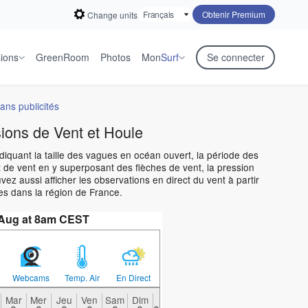
Obtenir Premium
Change units
sions
GreenRoom
Photos
Mon
Surf
Se connecter
ans publicités
sions de Vent et Houle
ndiquant la taille des vagues en océan ouvert, la période des
 de vent en y superposant des flèches de vent, la pression
z aussi afficher les observations en direct du vent à partir
es dans la région de France.
 Aug at 8am CEST
Webcams
Temp. Air
En Direct
Mar
Mer
Jeu
Ven
Sam
Dim