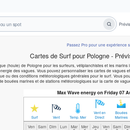
Prévi
Passez Pro pour une expérience s
Cartes de Surf pour Pologne - Prévi
ue (houle) de Pologne pour les surfeurs, véliplanchistes et les marins 
énergie des vagues. Vous pouvez personnaliser les cartes de vagues et
e ou des conditions météorologiques générales pour le surf. Vous pouve
de bouées marines et de stations météorologiques sur la carte de vagu
Max Wave energy on Friday 07 
Vent en
Bouées
Surf
Vent
Temp. Mer
Direct
Marines
Ven
Sam
Dim
Lun
Mar
Mer
Jeu
Ven
Sam
Di