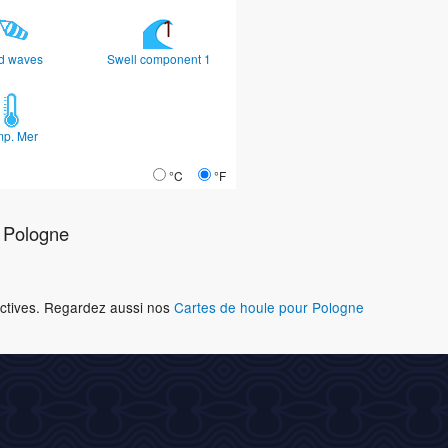
d waves
Swell component 1
mp. Mer
°C
°F
 Pologne
ractives. Regardez aussi nos
Cartes de houle pour Pologne