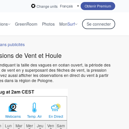
Obtenir Premium
Change units
sions
GreenRoom
Photos
Mon
Surf
Se connecter
ans publicités
sions de Vent et Houle
indiquant la taille des vagues en océan ouvert, la période des
 de vent en y superposant des flèches de vent, la pression
z aussi afficher les observations en direct du vent à partir
es dans la région de Pologne.
Aug at 2am CEST
Webcams
Temp. Air
En Direct
m
Lun
Mar
Mer
Jeu
Ven
Sam