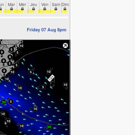
un
Mar
Mer
Jeu
Ven
Sam
Dim
Friday 07 Aug 8pm