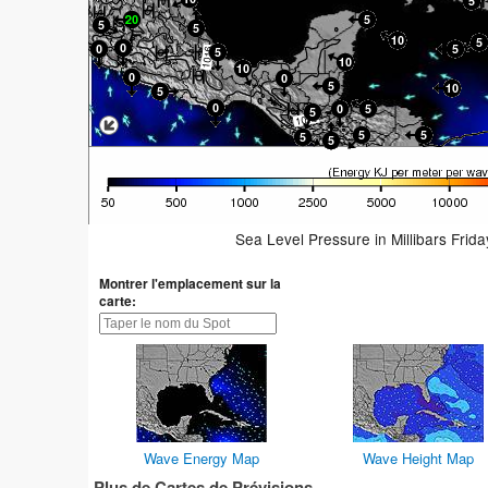
Sea Level Pressure in Millibars Frid
Montrer l'emplacement sur la
carte:
Wave Energy Map
Wave Height Map
Plus de Cartes de Prévisions