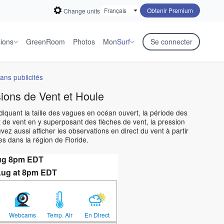
Obtenir Premium
Change units
sions
GreenRoom
Photos
Mon
Surf
Se connecter
ans publicités
sions de Vent et Houle
ndiquant la taille des vagues en océan ouvert, la période des
 de vent en y superposant des flèches de vent, la pression
z aussi afficher les observations en direct du vent à partir
s dans la région de Floride.
Aug 8pm EDT
Aug at 8pm EDT
Webcams
Temp. Air
En Direct