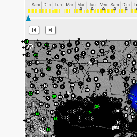
Sam
Dim
Lun
Mar
Mer
Jeu
Ven
Sam
Dim
L