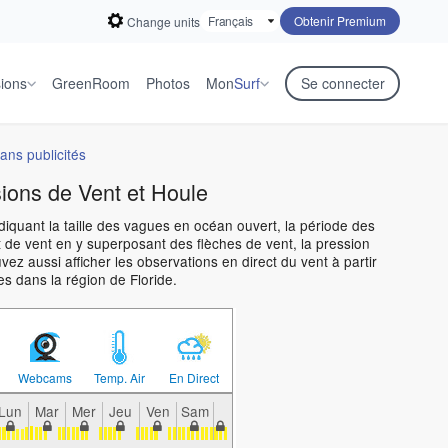
Obtenir Premium
Change units
sions
GreenRoom
Photos
Mon
Surf
Se connecter
ans publicités
sions de Vent et Houle
ndiquant la taille des vagues en océan ouvert, la période des
 de vent en y superposant des flèches de vent, la pression
z aussi afficher les observations en direct du vent à partir
s dans la région de Floride.
Webcams
Temp. Air
En Direct
Lun
Mar
Mer
Jeu
Ven
Sam