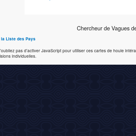
Chercheur de Vagues de
 la Liste des Pays
'oubliez pas d'activer JavaScript pour utiliser ces cartes de houle inté
isions individuelles.