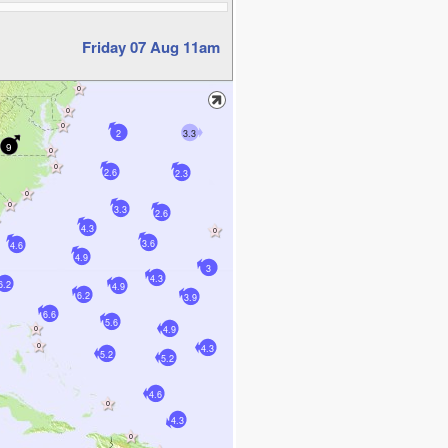
Friday 07 Aug 11am
2
3.3
9
2.6
2.3
3.3
2.6
4.3
3.6
4.6
4.9
3
4.3
6.2
4.9
6.2
3.9
6.6
5.6
4.9
4.3
5.2
5.2
4.6
4.3