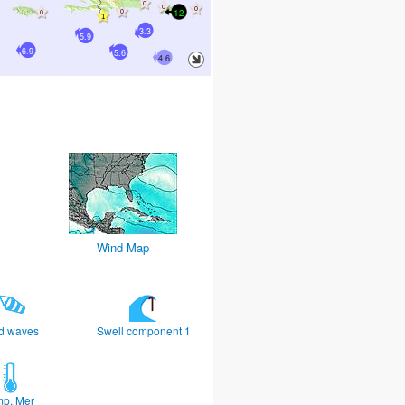
12
3.3
5.9
6.9
5.6
4.6
Wind Map
d waves
Swell component 1
mp. Mer