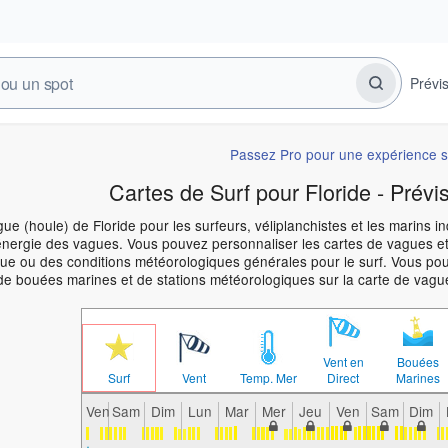
Prévi
Passez Pro pour une expérience s
Cartes de Surf pour Floride - Prévi
ue (houle) de Floride pour les surfeurs, véliplanchistes et les marins i
énergie des vagues. Vous pouvez personnaliser les cartes de vagues et
e ou des conditions météorologiques générales pour le surf. Vous pouve
de bouées marines et de stations météorologiques sur la carte de vague
Vent en
Bouées
Surf
Vent
Temp. Mer
Direct
Marines
Ven
Sam
Dim
Lun
Mar
Mer
Jeu
Ven
Sam
Dim