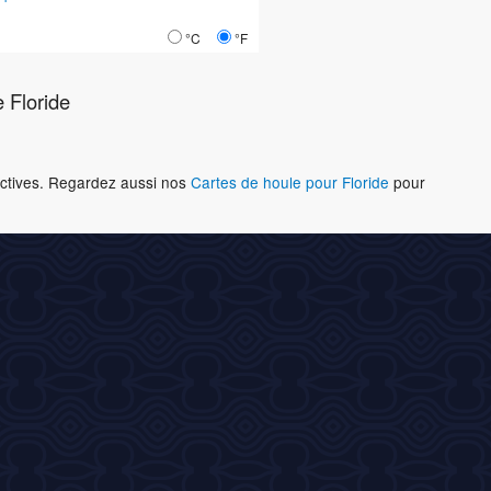
°C
°F
 Floride
ractives. Regardez aussi nos
Cartes de houle pour Floride
pour