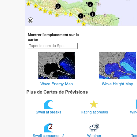
3
3
3
0
Montrer l'emplacement sur la
carte:
Wave Energy Map
Wave Height Map
Plus de Cartes de Prévisions
Swell at breaks
Rating at breaks
Win
Swell component 2
Weather
Te