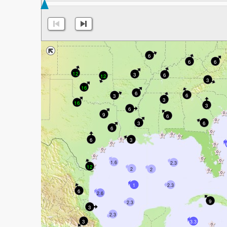
6
6
6
12
3
6
12
3
16
6
6
3
3
16
3
6
9
6
3
6
6
6
3
1.6
2.3
12
2
2
1
2.3
6
2.6
9
2.3
3
2.3
3
3.3