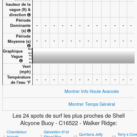
hauteur de la
vague (
ft
) &
direction
Période
Dominante
-
-
-
-
-
-
-
-
-
-
-
-
(s)
Période
-
-
-
-
-
-
-
-
-
-
-
-
Moyenne (s)
Graphique
Vague
Vent
(
mph
)
Température
-
-
-
-
-
-
-
-
-
-
-
-
de l'eau °
F
Montrer Info Houle Avancée
Montrer Temps Général
Les 24 spots de surf les plus proches de Shell
Alcyone Buoy - C16522 - Walker Ridge:
Chandeleur
Galveston-61st
Quintana Jetty
Terry s Cov
1.
Islands
7.
Street Pier
13.
19.