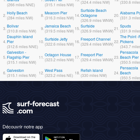
(
324.4
miles
NW)
(
330.6
mile
(
266
miles
NNE)
(
315.1
miles
NW)
Surfside Beach
Holly Beach
Meacom Pier
Alabama Po
2.
8.
14.
Octagone
20.
(
284
miles
NW)
(
316.3
miles
NW)
(
331.3
mile
(
326.9
miles
WNW)
Bolivar
Jamaica Beach
Surfside
Spuds
3.
9.
15.
21.
(
310.8
miles
NW)
(
319.5
miles
NW)
(
326.9
miles
WNW)
(
331.9
mile
Dauphin Island
The Point -F
Surfside Jetty
Freeport Channel
4.
Pier
10.
16.
22.
Pickens
(
322.6
miles
NW)
(
329.4
miles
WNW)
(
312.6
miles
NNE)
(
343.7
mile
Galveston -
Pensacola
Octagon House
Freeport Pier
5.
Flagship Pier
11.
17.
23.
Beach Pier
(
323.2
miles
NW)
(
329.4
miles
WNW)
(
315.1
miles
NW)
(
350.5
mile
Pensacola
Galveston
West Pass
Refish Island
6.
12.
18.
24.
Beach
(
315.1
miles
NW)
(
323.2
miles
NE)
(
330
miles
NW)
(
350.5
mile
Découvrir notre app