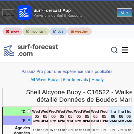
Surf-Forecast App
Vue
Prévisions de Surf & Rapports
Passez Pro pour une expérience sans publicités
All Wave Buoys
|
6 hr Intervals
|
Hourly
Shell Alcyone Buoy - C16522 - Walke
détaillé Données de Bouées Mari
Wed
Wed
Wed
Wed
Wed
Wed
Wed
Wed
Wed
Thu
Thu
Thu
°C
05
05
05
05
05
05
05
05
05
06
06
06
°F
3PM
4PM
5PM
6PM
7PM
8PM
9PM
10PM
11PM
12AM
1AM
2AM
Age des
17 hr
16 hr
15 hr
14 hr
13 hr
12 hr
11 hr
10 hr
9 hr
8 hr
7 hr
6 hr
données