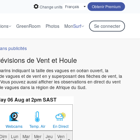
Obtenir Premium
Change units
sions
GreenRoom
Photos
Mon
Surf
Se connecter
ans publicités
révisions de Vent et Houle
arins indiquant la taille des vagues en océan ouvert, la
de vagues et de vent en y superposant des flèches de vent, la
Vous pouvez aussi afficher les observations en direct du vent
 de vagues dans la région de Afrique du Sud.
sday 06 Aug at 2pm SAST
Webcams
Temp. Air
En Direct
Dim
Lun
Mar
Mer
Jeu
Ven