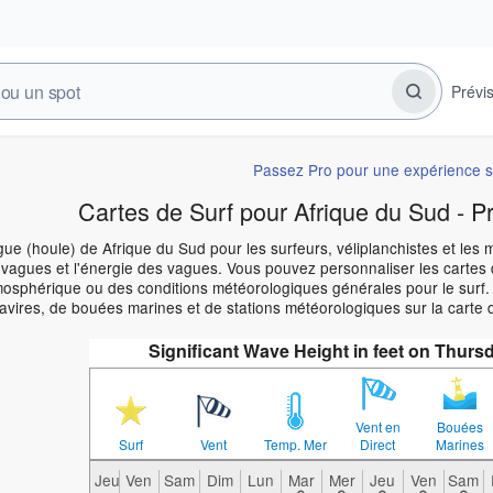
Prévi
Passez Pro pour une expérience s
Cartes de Surf pour Afrique du Sud - P
ue (houle) de Afrique du Sud pour les surfeurs, véliplanchistes et les m
vagues et l'énergie des vagues. Vous pouvez personnaliser les cartes 
osphérique ou des conditions météorologiques générales pour le surf. 
navires, de bouées marines et de stations météorologiques sur la carte
Significant Wave Height in feet on Thur
Vent en
Bouées
Surf
Vent
Temp. Mer
Direct
Marines
Jeu
Ven
Sam
Dim
Lun
Mar
Mer
Jeu
Ven
Sam