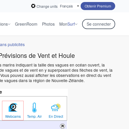
Obtenir Premium
Change units
sions
GreenRoom
Photos
Mon
Surf
Se connecter
ans publicités
Prévisions de Vent et Houle
s marins indiquant la taille des vagues en océan ouvert, la
de vagues et de vent en y superposant des flèches de vent, la
Vous pouvez aussi afficher les observations en direct du vent
 de vagues dans la région de Nouvelle-Zélande.
e
Webcams
Temp. Air
En Direct