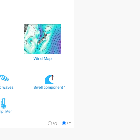
Wind Map
d waves
Swell component 1
mp. Mer
°C
°F