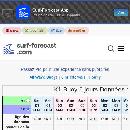
Surf-Forecast App
Vue
Prévisions de Surf & Rapports
Passez Pro pour une expérience sans publicités
All Wave Buoys
|
6 hr Intervals
|
Hourly
K1 Buoy
6 jours Données 
Sat
Sat
Sun
Sun
Sun
Sun
Mon
Mon
Mo
°C
01
01
02
02
02
02
03
03
03
°F
5PM
11PM
5AM
11AM
5PM
11PM
5AM
11AM
5P
Age des
102 hr
96 hr
90 hr
84 hr
78 hr
72 hr
66 hr
60 hr
54 h
données
hauteur de la