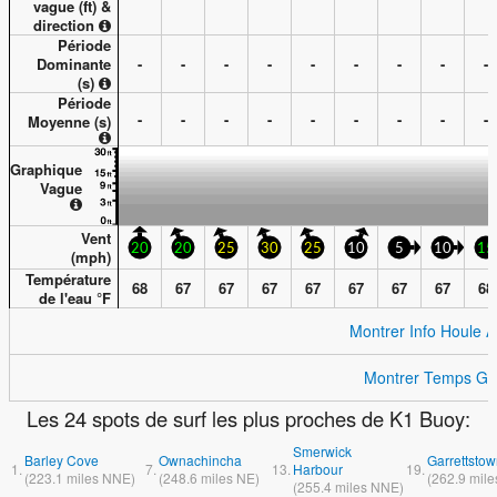
vague (
ft
) &
direction
Période
Dominante
-
-
-
-
-
-
-
-
-
(s)
Période
-
-
-
-
-
-
-
-
-
Moyenne (s)
Graphique
Vague
Vent
20
20
25
30
25
10
5
10
15
(
mph
)
Température
68
67
67
67
67
67
67
67
68
de l'eau °
F
Montrer Info Houle 
Montrer Temps Gé
Les 24 spots de surf les plus proches de K1 Buoy:
Smerwick
Barley Cove
Ownachincha
Garrettsto
1.
7.
13.
Harbour
19.
(
223.1
miles
NNE)
(
248.6
miles
NE)
(
262.9
mile
(
255.4
miles
NNE)