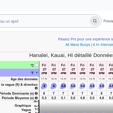
Prévi
Passez Pro pour une expérience s
All Wave Buoys
|
6 hr Interval
Hanalei, Kauai, HI
détaillé Donnée
Fri
Fri
Fri
Fri
Fri
Fri
Fri
Fr
°C
07
07
07
07
07
07
07
0
°F
2PM
3PM
4PM
5PM
6PM
7PM
8PM
9P
Age des données
17 hr
16 hr
15 hr
14 hr
13 hr
12 hr
11 hr
10 h
 la vague (
ft
) & direction
Période Dominante (s)
8
7
7
8
7
8
8
7
Période Moyenne (s)
5.3
5.2
5.1
5.0
4.8
5.0
4.8
5.
Graphique
Vague