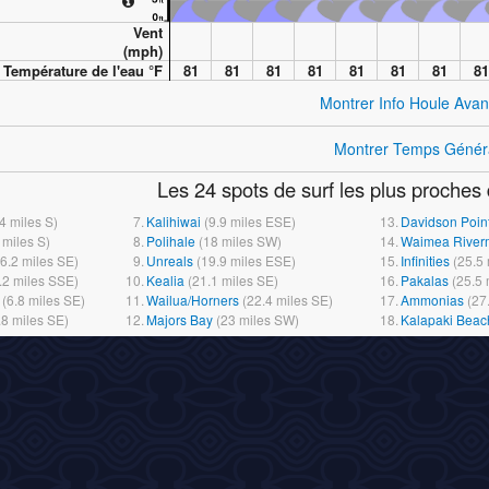
Vent
(
mph
)
Température de l'eau °
F
81
81
81
81
81
81
81
81
Montrer Info Houle Ava
Montrer Temps Génér
Les 24 spots de surf les plus proches 
.4
miles
S)
7.
Kalihiwai
(
9.9
miles
ESE)
13.
Davidson Poin
miles
S)
8.
Polihale
(
18
miles
SW)
14.
Waimea River
6.2
miles
SE)
9.
Unreals
(
19.9
miles
ESE)
15.
Infinities
(
25.5
.2
miles
SSE)
10.
Kealia
(
21.1
miles
SE)
16.
Pakalas
(
25.5
(
6.8
miles
SE)
11.
Wailua/Horners
(
22.4
miles
SE)
17.
Ammonias
(
27
.8
miles
SE)
12.
Majors Bay
(
23
miles
SW)
18.
Kalapaki Beac