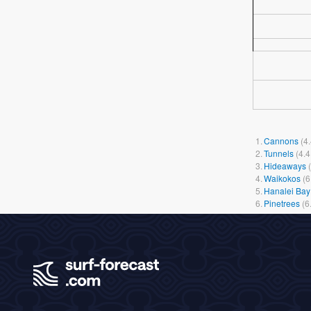
1.
Cannons
(
4
2.
Tunnels
(
4.4
3.
Hideaways
(
4.
Waikokos
(
6
5.
Hanalei Bay
6.
Pinetrees
(
6