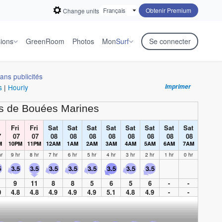
Obtenir Premium
Change units
sions
GreenRoom
Photos
Mon
Surf
Se connecter
ans publicités
s
|
Hourly
Imprimer
s de Bouées Marines
i
Fri
Fri
Sat
Sat
Sat
Sat
Sat
Sat
Sat
Sat
7
07
07
08
08
08
08
08
08
08
08
M
10PM
11PM
12AM
1AM
2AM
3AM
4AM
5AM
6AM
7AM
r
9 hr
8 hr
7 hr
6 hr
5 hr
4 hr
3 hr
2 hr
1 hr
0 hr
9
11
8
8
5
6
5
6
-
-
0
4.8
4.8
4.9
4.9
4.9
5.1
4.8
4.9
-
-