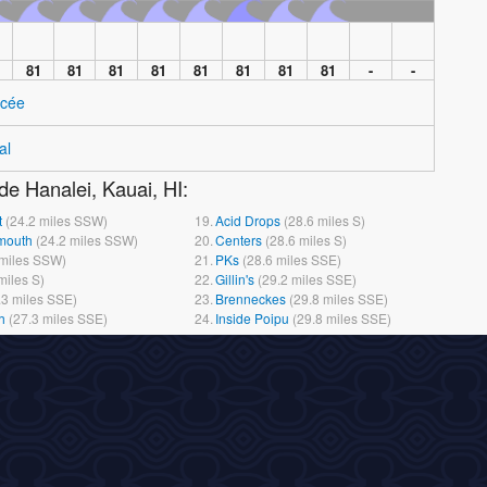
81
81
81
81
81
81
81
81
-
-
ncée
al
de Hanalei, Kauai, HI:
t
(
24.2
miles
SSW)
19.
Acid Drops
(
28.6
miles
S)
mouth
(
24.2
miles
SSW)
20.
Centers
(
28.6
miles
S)
miles
SSW)
21.
PKs
(
28.6
miles
SSE)
miles
S)
22.
Gillin's
(
29.2
miles
SSE)
.3
miles
SSE)
23.
Brenneckes
(
29.8
miles
SSE)
h
(
27.3
miles
SSE)
24.
Inside Poipu
(
29.8
miles
SSE)