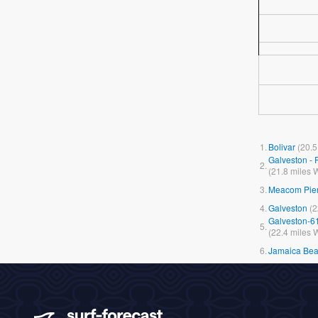
1.
Bolivar
(
20.5
Galveston - 
2.
(
21.8
miles
W
3.
Meacom Pie
4.
Galveston
(
2
Galveston-61
5.
(
22.4
miles
W
6.
Jamaica Be