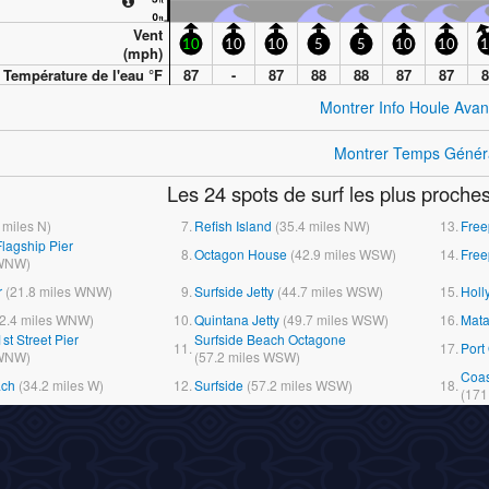
Vent
10
10
10
5
5
10
10
1
(
mph
)
Température de l'eau °
F
87
-
87
88
88
87
87
8
Montrer Info Houle Ava
Montrer Temps Génér
Les 24 spots de surf les plus proche
miles
N)
7.
Refish Island
(
35.4
miles
NW)
13.
Free
Flagship Pier
8.
Octagon House
(
42.9
miles
WSW)
14.
Free
NW)
r
(
21.8
miles
WNW)
9.
Surfside Jetty
(
44.7
miles
WSW)
15.
Holl
2.4
miles
WNW)
10.
Quintana Jetty
(
49.7
miles
WSW)
16.
Mat
st Street Pier
Surfside Beach Octagone
11.
17.
Port
NW)
(
57.2
miles
WSW)
Coas
ach
(
34.2
miles
W)
12.
Surfside
(
57.2
miles
WSW)
18.
(
171