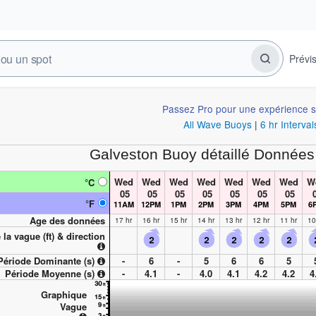
Prévi
Passez Pro pour une expérience s
All Wave Buoys
|
6 hr Interval
Galveston Buoy
détaillé Données
Wed
Wed
Wed
Wed
Wed
Wed
Wed
W
°C
05
05
05
05
05
05
05
0
°F
11AM
12PM
1PM
2PM
3PM
4PM
5PM
6
Age des données
17 hr
16 hr
15 hr
14 hr
13 hr
12 hr
11 hr
10
 la vague (
ft
) & direction
Période Dominante (s)
-
6
-
5
6
6
5
Période Moyenne (s)
-
4.1
-
4.0
4.1
4.2
4.2
4
Graphique
Vague