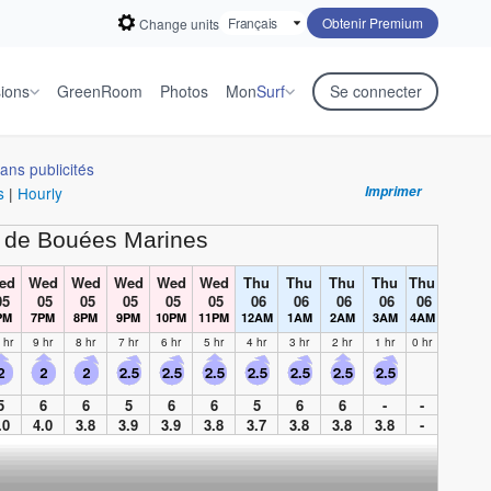
Obtenir Premium
Change units
sions
GreenRoom
Photos
Mon
Surf
Se connecter
ans publicités
s
|
Hourly
Imprimer
 de Bouées Marines
ed
Wed
Wed
Wed
Wed
Wed
Thu
Thu
Thu
Thu
Thu
5
05
05
05
05
05
06
06
06
06
06
PM
7PM
8PM
9PM
10PM
11PM
12AM
1AM
2AM
3AM
4AM
 hr
9 hr
8 hr
7 hr
6 hr
5 hr
4 hr
3 hr
2 hr
1 hr
0 hr
5
6
6
5
6
6
5
6
6
-
-
.0
4.0
3.8
3.9
3.9
3.8
3.7
3.8
3.8
3.8
-