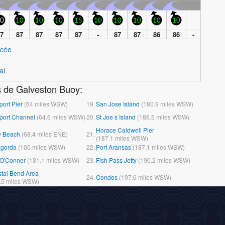
0
10
10
10
15
10
10
10
10
10
7
87
87
87
87
-
87
87
86
86
-
ncée
al
s de Galveston Buoy:
port Pier
(
64
miles
WSW)
19.
San Jose Island
(
180.9
miles
WSW)
port Channel
(
64.6
miles
WSW)
20.
St Joe s Island
(
186.5
miles
WSW)
Horace Caldwell Pier
y Beach
(
68.4
miles
ENE)
21.
(
187.1
miles
WSW)
agorda
(
105
miles
WSW)
22.
Port Aransas
(
187.1
miles
WSW)
 O'Conner
(
131.1
miles
WSW)
23.
Fish Pass Jetty
(
190.2
miles
WSW)
tal Bend Area
24.
Condos
(
197.6
miles
WSW)
.5
miles
WSW)