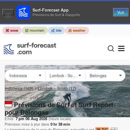
Surf-Forecast App
Vue
Prévisions de Surf & Rapports
Indonesia
(169)
Lombok – South
(17)
Lat Long:
8.87° S
116.02° E
Prévisions de Surf et Surf Report
pour Belongas
Emis:
7 pm 06 Aug 2026
(heure locale)
Prévision mise à jour dans
0
hr
38
min
La température de la mer de
Belongas
aujourd'hui est
26.7°C
0.7
°