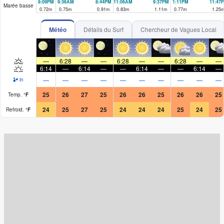
8:09PM
9:36AM
8:44PM
11:06AM
9:37PM
1:11PM
11:47
Marée basse
0.72
m
0.75
m
0.91
m
0.83
m
1.11
m
0.77
m
1.25
Météo
Détails du Surf
Chercheur de Vagues Local
—
6:28
—
—
6:28
—
—
6:28
—
—
6:14
—
6:14
—
—
6:14
—
—
6:14
—
—
—
—
—
—
—
—
—
—
—
in
25
26
27
25
26
26
25
26
26
25
Temp.
°
F
24
25
27
25
24
24
24
25
24
25
Refroid.
°
F
Surf Rating (10 Max)
Ocean Swells (
ft
)
Wind Speed (
mph
)
Map Icons: