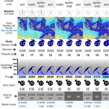
Change
après-
après-
après-
soir
matin
soir
matin
soir
matin
soir
units
midi
midi
midi
Notation
1
1
1
0
0
0
0
0
0
0
(10 max)
Carte
Hauteur de
Houle
Voir toutes les
cartes
Houle
2.1
2.5
2.5
2.5
2.5
2.4
2.3
2.2
2.1
2
Hauteur (
ft
)
Direction
SSW
SSW
SSW
SSW
SSW
SSW
SSW
SSW
SSW
SS
Période
(s)
16
17
16
16
16
16
16
16
16
15
Graphique
Vague
2206
3393
3681
3636
3113
2900
2583
2330
2172
164
kJ
20
20
15
25
25
25
25
25
25
20
Vent (
mph
)
ESE
ESE
ESE
ESE
SE
SE
SE
SE
SE
SE
cross-
cross-
cross-
cross-
cross-
cross-
cross
Etat du
on
on
on
vent
on
on
on
on
on
on
on
2:45AM
3:16PM
3:40AM
4:56PM
5:06AM
7:53PM
Marée haute
2.41
m
1.6
m
2.29
m
1.38
m
2.19
m
1.41
m