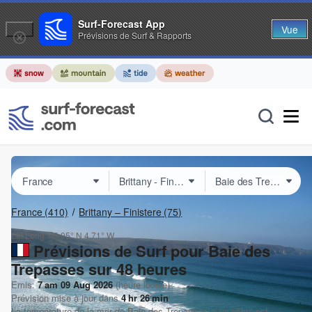
Surf-Forecast App
Vue
Prévisions de Surf & Rapports
France
(410)
Brittany – Finistere
(75)
Lat Long:
48.05° N
4.71° W
Prévisions de Surf pour Baie des
Trepasses sur 48 heures
Emis:
7 am 09 Aug 2026
(heure locale)
Prévision mise à jour dans
4
hr
26
min
La température de la mer de
Baie des Trepasses
aujourd'hui est