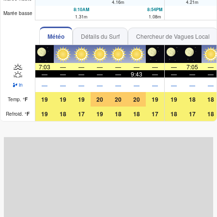
4.16
m
4.21
m
8:10AM
8:54PM
Marée basse
1.31
m
1.08
m
Météo
Détails du Surf
Chercheur de Vagues Local
7:03
—
—
—
—
—
—
—
7:05
—
—
—
—
—
—
9:43
—
—
—
—
—
—
—
—
—
—
—
—
—
—
in
19
19
19
20
20
20
19
19
18
18
Temp.
°
F
19
18
17
19
18
18
17
18
17
18
Refroid.
°
F
Surf Rating (10 Max)
Ocean Swells (
ft
)
Wind Speed (
mph
)
Map Icons: