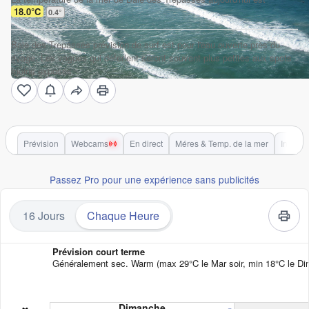
18.0°C
0.4
°
Baie des Trepasses prévision de surf est pour l'eau ouverte près du
rivage. Les vagues qui déferlent seront souvent plus petites aux spots
moins exposés.
Prévision
Webcams
En direct
Méres & Temp. de la mer
Info Sp
Passez Pro pour une expérience sans publicités
16 Jours
Chaque Heure
Prévision court terme
Généralement sec. Warm (max 29°C le Mar soir, min 18°C le Dim 
Dimanche