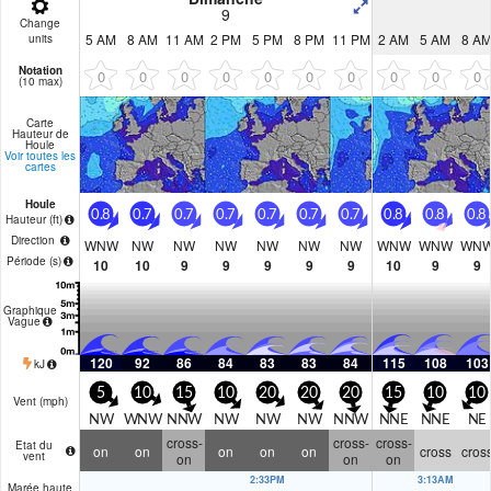
9
Change
5 AM
8 AM
11 AM
2 PM
5 PM
8 PM
11 PM
2 AM
5 AM
8 A
units
Notation
0
0
0
0
0
0
0
0
0
0
(10 max)
Carte
Hauteur de
Houle
Voir toutes les
cartes
Houle
0.8
0.7
0.7
0.7
0.7
0.7
0.7
0.8
0.8
0.8
Hauteur (
ft
)
Direction
WNW
NW
NW
NW
NW
NW
NW
WNW
WNW
WN
Période
(s)
10
10
9
9
9
9
9
10
9
9
Graphique
Vague
120
92
86
84
83
83
84
115
108
103
kJ
5
10
15
10
20
20
20
15
10
10
Vent (
mph
)
NW
WNW
NNW
NW
NW
NW
NNW
NNE
NNE
NE
cross-
cross-
cross-
Etat du
on
on
on
on
on
cross
cros
vent
on
on
on
2:33PM
3:13AM
Marée haute