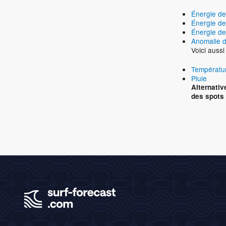
Énergie d
Énergie de
Énergie de
Anomalie d
Voici auss
Températur
Pluie
Alternati
des spots 