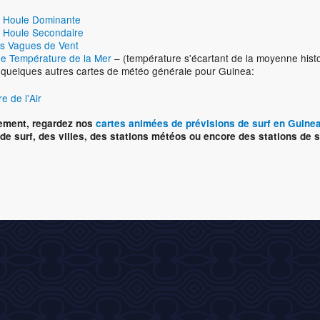
e Houle Dominante
 Houle Secondaire
s Vagues de Vent
e Température de la Mer
– (température s'écartant de la moyenne hist
i quelques autres cartes de météo générale pour Guinea:
e de l'Air
vement, regardez nos
cartes animées de prévisions de surf en Guine
de surf, des villes, des stations météos ou encore des stations de s