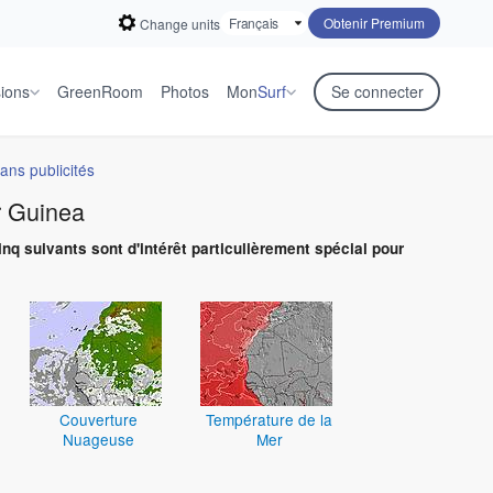
Obtenir Premium
Change units
sions
GreenRoom
Photos
Mon
Surf
Se connecter
ans publicités
r Guinea
inq suivants sont d'intérêt particulièrement spécial pour
Couverture
Température de la
Nuageuse
Mer